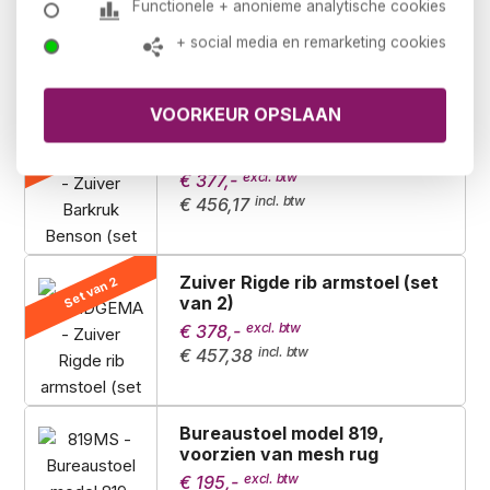
Bureaustoel 666 zwart
Functionele + anonieme analytische cookies
leatherlook
+ social media en remarketing cookies
€ 309,-
€ 373,89
Zuiver Barkruk Benson (set
Set van 2
van 2)
€ 377,-
€ 456,17
Zuiver Rigde rib armstoel (set
Set van 2
van 2)
€ 378,-
€ 457,38
Bureaustoel model 819,
voorzien van mesh rug
€ 195,-