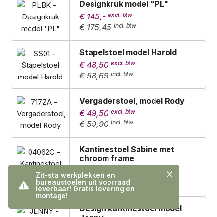
Designkruk model "PL"
€ 145,-
€ 175,45
Stapelstoel model Harold
€ 48,50
€ 58,69
Vergaderstoel, model Rody
€ 49,50
€ 59,90
Kantinestoel Sabine met
chroom frame
€ 35,50
Zit-sta werkplekken en
€ 42,96
bureaustoelen uit voorraad
leverbaar! Gratis levering en
montage!
Design kantinestoel model