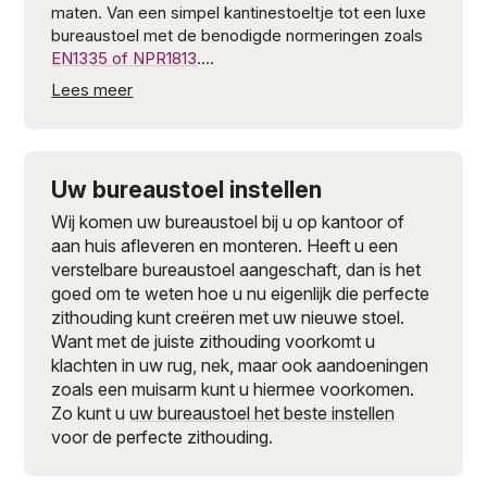
maten. Van een simpel kantinestoeltje
tot een luxe
bureaustoel met de benodigde normeringen zoals
EN1335 of NPR1813
.
Bij Kantoormeubelland vindt u niet alleen een
breed
aanbod van bureaustoelen
maar ook nog eens voor
een goede prijs. Al onze bureaustoelen worden
gemonteerd en gebruiksklaar bij u geleverd. Op
Uw bureaustoel instellen
merendeel van het stoelen assortiment verlenen
wij
5 jaar garantie
.
Wij komen uw bureaustoel bij u op kantoor of
aan huis afleveren en monteren. Heeft u een
Omdat
thuiswerken
momenteel helemaal in
verstelbare bureaustoel aangeschaft, dan is het
opkomst is bieden vele thuiswerkstoelen in een
goed om te weten hoe u nu eigenlijk die perfecte
gunstige prijsklasse. Ook bij u en uw medewerkers
zithouding kunt creëren met uw nieuwe stoel.
thuis
bezorgen wij gratis
zonder franco
Want met de juiste zithouding voorkomt u
ordergrens.
klachten in uw rug, nek, maar ook aandoeningen
zoals een muisarm kunt u hiermee voorkomen.
Zo kunt u
uw bureaustoel het beste instellen
voor de perfecte zithouding.