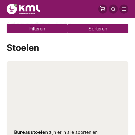
Sorteer op:
Volgorde
Populair
Prijs
Titel
Kantoormeubelland.nl
Stoelen
Filteren
Sorteren
Stoelen
Bureaustoelen
zijn er in alle soorten en