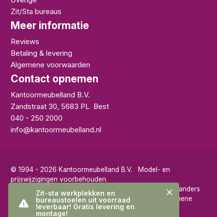
Zit/Sta bureaus
Meer informatie
Reviews
Betaling & levering
Algemene voorwaarden
Contact opnemen
Kantoormeubelland B.V.
Zandstraat 30
,
5683 PL
Best
040 - 250 2000
info@kantoormeubelland.nl
© 1994 - 2026 Kantoormeubelland B.V. Model- en
prijswijzigingen voorbehouden.
Alle prijzen op deze site zijn exclusief 21% BTW tenzij anders
Zit-sta werkplekken en
vermeld. Op alle verkoop via deze site zijn onze
algemene
bureaustoelen uit voorraad
leverbaar! Gratis levering en
voorwaarden
van toepassing.
montage!