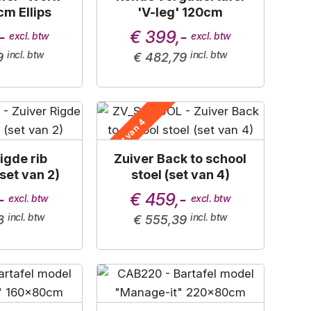
m Ellips
'V-leg' 120cm
-
€ 399,-
9
€ 482,79
Set van 4
igde rib
Zuiver Back to school
set van 2)
stoel (set van 4)
-
€ 459,-
8
€ 555,39