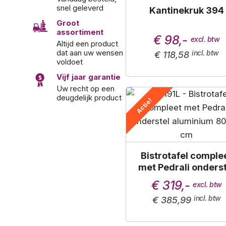
snel geleverd
Kantinekruk 394
Groot
assortiment
€ 98,-
Altijd een product
dat aan uw wensen
€ 118,58
voldoet
Vijf jaar garantie
Uw recht op een
deugdelijk product
Actie!
Bistrotafel comple
met Pedrali onderst
aluminium 80x80 
€ 319,-
€ 385,99