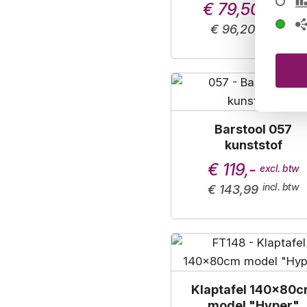
armleggers
€ 79,50
€ 96,20
Barstool 057
kunststof
€ 119,-
€ 143,99
Klaptafel 140x80
model "Hyper"