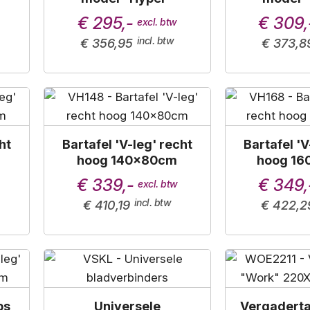
€ 295,-
€ 309,
€ 356,95
€ 373,8
ht
Bartafel 'V-leg' recht
Bartafel 'V
hoog 140x80cm
hoog 16
€ 339,-
€ 349,
€ 410,19
€ 422,2
ps
Universele
Vergaderta