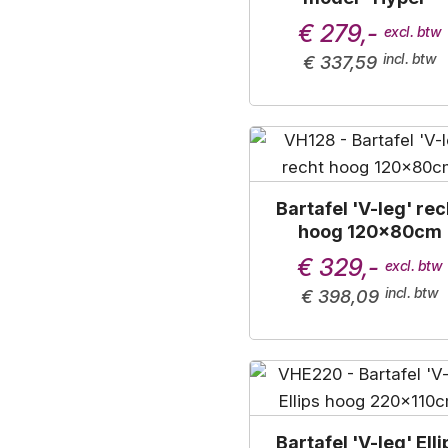
€ 279,-
€ 337,59
Bartafel 'V-leg' rec
hoog 120x80cm
€ 329,-
€ 398,09
Bartafel 'V-leg' Elli