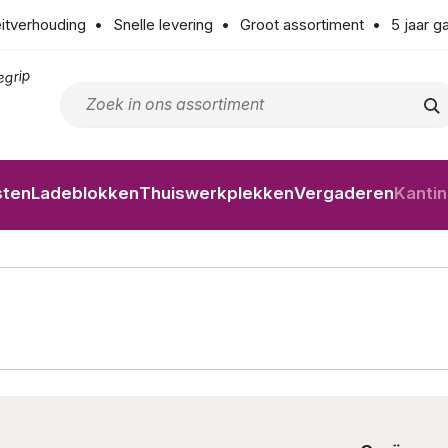
eitverhouding
Snelle levering
Groot assortiment
5 jaar g
egrip
sten
Ladeblokken
Thuiswerkplekken
Vergaderen
Kanti