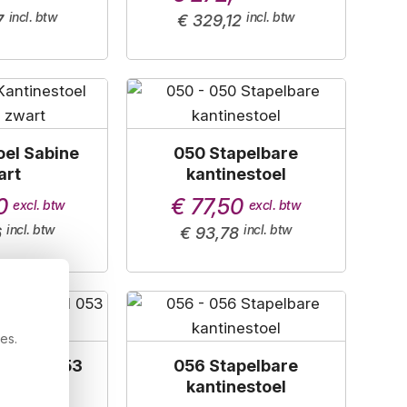
7
€ 329,12
oel Sabine
050 Stapelbare
art
kantinestoel
0
€ 77,50
6
€ 93,78
es.
rstool 053
056 Stapelbare
tstof
kantinestoel