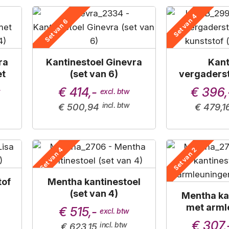
Set van 4
Set van 6
ra
Kantinestoel Ginevra
Kant
et
(set van 6)
vergaderst
kunststof 
€ 414,-
€ 396,
€ 500,94
€ 479,1
Set van 4
Set van 2
tof
Mentha kantinestoel
(set van 4)
Mentha ka
met arml
€ 515,-
(set 
€ 307,
€ 623,15