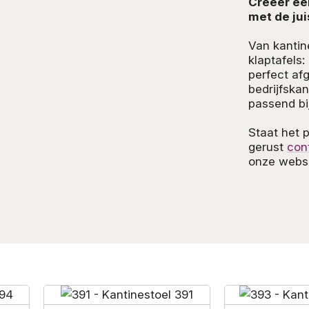
Creëer ee
met de jui
Van kantin
klaptafels
perfect af
bedrijfska
passend bij 
Staat het 
gerust
con
onze websi