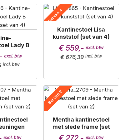
Set van 4
Kantinestoel Lisa
kunststof (set van 4)
ine-
oel Lady B
€ 559,-
(set van 4)
-
€ 676,39
6
Set van 2
ntinestoel
Mentha kantinestoel
euningen
met slede frame (set
van 2)
van 2)
-
€ 272,-