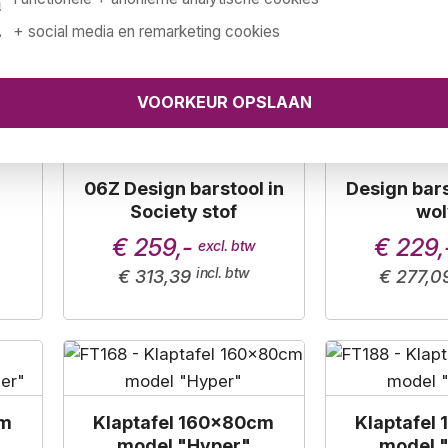
€ 99,50
€ 117,5
+ social media en remarketing cookies
€ 120,40
€ 142,1
06Z Design barstool in
Design bars
Society stof
wol
€ 259,-
€ 229,
€ 313,39
€ 277,0
cm
Klaptafel 160x80cm
Klaptafel
model "Hyper"
model 