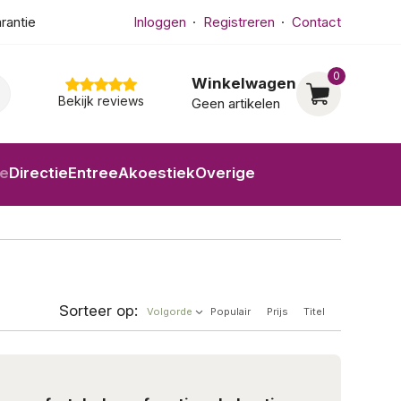
arantie
Inloggen
Registreren
Contact
0
Winkelwagen
Bekijk reviews
Geen artikelen
ne
Directie
Entree
Akoestiek
Overige
Sorteer op:
Volgorde
Populair
Prijs
Titel