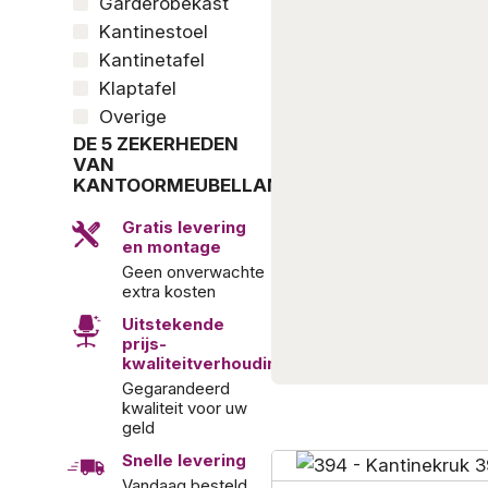
Garderobekast
Kantinestoel
Kantinetafel
Klaptafel
Overige
DE 5 ZEKERHEDEN
VAN
KANTOORMEUBELLAND
Gratis levering
en montage
Geen onverwachte
extra kosten
Uitstekende
prijs-
kwaliteitverhouding
Gegarandeerd
kwaliteit voor uw
geld
Snelle levering
Vandaag besteld,