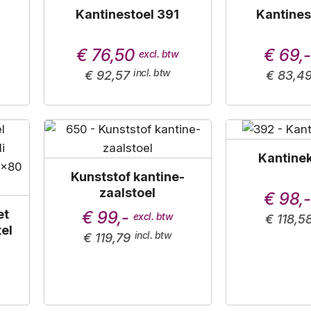
Kantinestoel 391
Kantines
€ 76,50
€ 69,
€ 92,57
€ 83,4
Kantine
Kunststof kantine-
zaalstoel
€ 98,
et
€ 99,-
€ 118,5
el
€ 119,79
cm