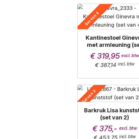
Set van 4
Kantinestoel Ginev
met armleuning (s
van 4)
€ 319,95
€ 387,14
Set van 2
Barkruk Lisa kunsts
(set van 2)
€ 375,-
€ 453,75