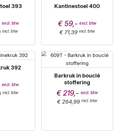
toel 393
Kantinestoel 400
-
€ 59,-
9
€ 71,39
kruk 392
Barkruk in bouclé
stoffering
-
€ 219,-
8
€ 264,99