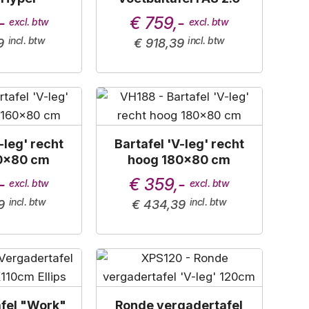
ZWART
-
€ 759,-
9
€ 918,39
-leg' recht
Bartafel 'V-leg' recht
0x80 cm
hoog 180x80 cm
-
€ 359,-
9
€ 434,39
fel "Work"
Ronde vergadertafel