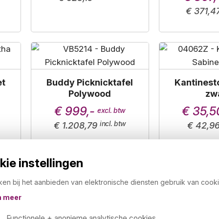
€ 371,4
et
Buddy Picknicktafel
Kantinest
Polywood
zw
€ 999,-
€ 35,5
€ 1.208,79
€ 42,9
ie instellingen
ken bij het aanbieden van elektronische diensten gebruik van cooki
Vintage kantinestoel
Vintage ba
n meer
052 kunststof
kuns
Functionele + anonieme analytische cookies