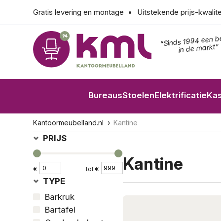
Gratis levering en montage
Uitstekende prijs-kwalit
“Sinds 1994 een b
in de markt”
Bureaus
Stoelen
Elektrificatie
Ka
Kantoormeubelland.nl
Kantine
PRIJS
Kantine
€
tot €
TYPE
Barkruk
Bartafel