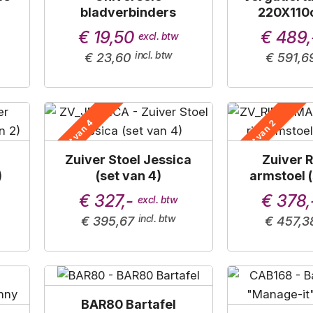
bladverbinders
220X110c
€ 19,50
€ 489,
€ 23,60
€ 591,6
Set van 4
Set van 2
Zuiver Stoel Jessica
Zuiver R
)
(set van 4)
armstoel (
€ 327,-
€ 378,
€ 395,67
€ 457,3
BAR80 Bartafel