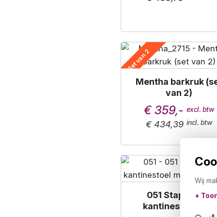
Set van 2
Mentha barkruk (s
van 2)
€ 359,-
€ 434,39
Cook
Wij ma
051 Stapelbare
+ Too
kantinestoel met