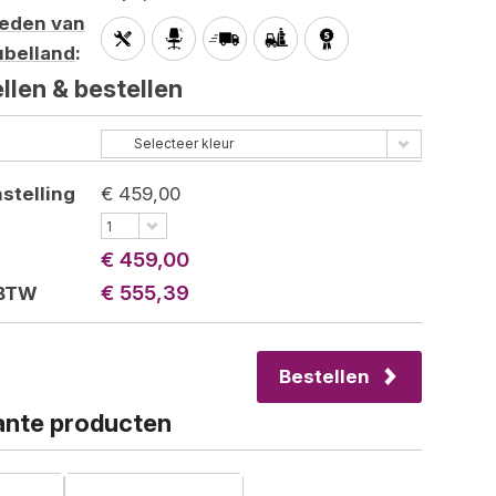
heden van
belland
:
llen &
bestellen
Selecteer kleur
stelling
€ 459,00
1
€ 459,00
€ 555,39
 BTW
Bestellen
nte producten