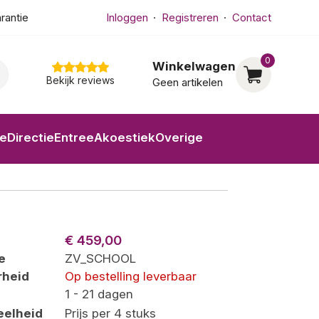
arantie
Inloggen
Registreren
Contact
0
Winkelwagen
Bekijk reviews
Geen artikelen
ne
Directie
Entree
Akoestiek
Overige
€ 459,00
e
ZV_SCHOOL
rheid
Op bestelling leverbaar
1 - 21 dagen
eelheid
Prijs per 4 stuks