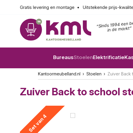
Gratis levering en montage
Uitstekende prijs-kwalit
“Sinds 1994 een b
in de markt”
Bureaus
Stoelen
Elektrificatie
Ka
Kantoormeubelland.nl
Stoelen
Zuiver Back t
Zuiver Back to school sto
Set van 4