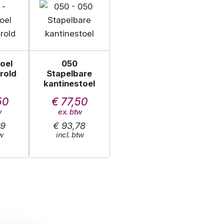
oel
050
rold
Stapelbare
kantinestoel
50
€ 77,50
69
€ 93,78