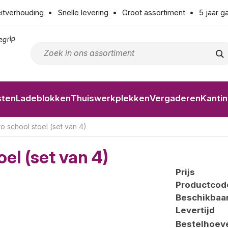
eitverhouding
Snelle levering
Groot assortiment
5 jaar g
egrip
sten
Ladeblokken
Thuiswerkplekken
Vergaderen
Kanti
o school stoel (set van 4)
el (set van 4)
Prijs
Productcod
Beschikbaa
Levertijd
Bestelhoev