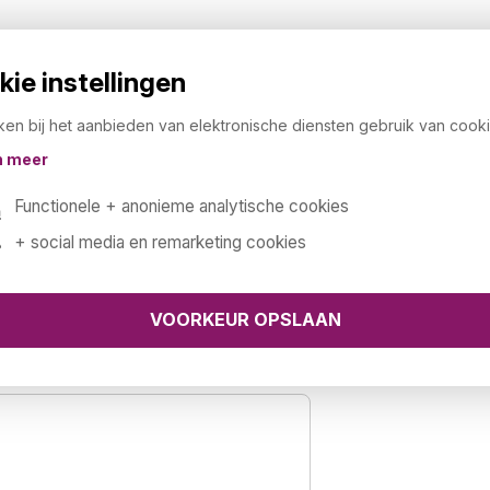
ie instellingen
ken bij het aanbieden van elektronische diensten gebruik van cooki
n meer
 4)
Functionele + anonieme analytische cookies
deze leuke kleurtjes creeer je een
+ social media en remarketing cookies
euren bij elkaar en maak er een
voor in (school)kantines of