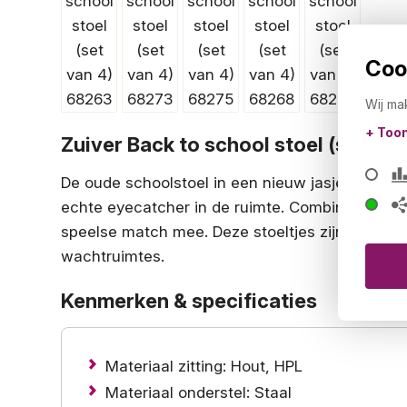
Cook
Wij ma
+ Too
Zuiver Back to school stoel (set van
De oude schoolstoel in een nieuw jasje. Met al 
echte eyecatcher in de ruimte. Combineer de kl
speelse match mee. Deze stoeltjes zijn perfect 
wachtruimtes.
Kenmerken & specificaties
Materiaal zitting: Hout, HPL
Materiaal onderstel: Staal