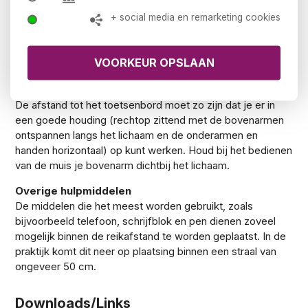
Afhankelijk van de lettergrootte kunnen aanpassingen
+ social media en remarketing cookies
nodig zijn. Om te voorkomen dat de ogen zich telkens op
een andere afstand moeten instellen, dienen toetsenbord,
document en beeldscherm zich op ongeveer gelijke
kijkafstand te bevinden.
Toetsenbord en muis
De afstand tot het toetsenbord moet zo zijn dat je er in
een goede houding (rechtop zittend met de bovenarmen
ontspannen langs het lichaam en de onderarmen en
handen horizontaal) op kunt werken. Houd bij het bedienen
van de muis je bovenarm dichtbij het lichaam.
Overige hulpmiddelen
De middelen die het meest worden gebruikt, zoals
bijvoorbeeld telefoon, schrijfblok en pen dienen zoveel
mogelijk binnen de reikafstand te worden geplaatst. In de
praktijk komt dit neer op plaatsing binnen een straal van
ongeveer 50 cm.
Downloads/Links