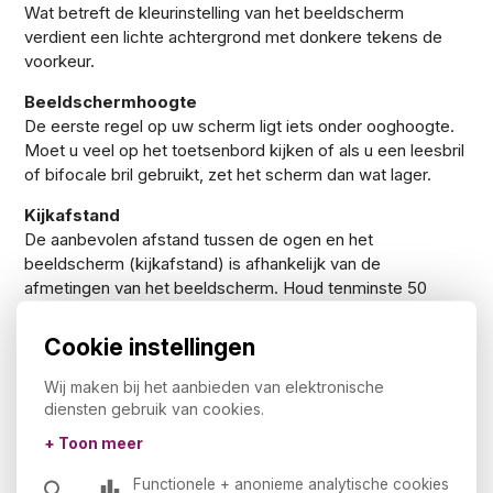
Wat betreft de kleurinstelling van het beeldscherm
verdient een lichte achtergrond met donkere tekens de
voorkeur.
Beeldschermhoogte
De eerste regel op uw scherm ligt iets onder ooghoogte.
Moet u veel op het toetsenbord kijken of als u een leesbril
of bifocale bril gebruikt, zet het scherm dan wat lager.
Kijkafstand
De aanbevolen afstand tussen de ogen en het
beeldscherm (kijkafstand) is afhankelijk van de
afmetingen van het beeldscherm. Houd tenminste 50
centimeter afstand van het scherm. Richtlijnen bij
afstandbepaling zijn:
Cookie instellingen
14 inch 50 - 70 cm
Wij maken bij het aanbieden van elektronische
15 inch 55 - 75 cm
diensten gebruik van cookies.
17 inch 60 - 85 cm
+ Toon meer
21 inch 75 - 105 cm
Functionele + anonieme analytische cookies