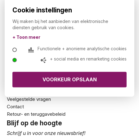
Cookie instellingen
Kantoormeubelland.nl
Over ons
Wij maken bij het aanbieden van elektronische
Showroom
diensten gebruik van cookies.
De 5 zekerheden van Kantoormeubelland
+ Toon meer
Privacy statement
Functionele + anonieme analytische cookies
Ons assortiment
+ social media en remarketing cookies
Voorraad
Downloads
NEN-EN 1335 en NPR 1813
Klantenservice
Werkbladkleuren
Veelgestelde vragen
Contact
Retour- en teruggavebeleid
Blijf op de hoogte
Schrijf u in voor onze nieuwsbrief!