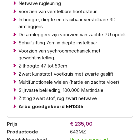
Netwave rugleuning
Voorzien van verstelbare hoofdsteun
In hoogte, diepte en draaibaar verstelbare 3D
armleggers
De armleggers zijn voorzien van zachte PU opdek
Schuifzitting 7cm in diepte instelbaar
Voorzien van sychroonmechaniek met
gewichtinstelling.
Zithoogte 47 tot 59cm
Zwart kunststof voetkruis met zwarte gaslift
Multifunctionele wielen (harde en zachte vloer)
Slijtvaste bekleding, 100.000 Martindale
Zitting zwart stof, rug zwart netwave
Arbo goedgekeurd EN1335
€ 235,00
Prijs
Productcode
643MZ
Beschikbaarheid
Ruim op voorraad