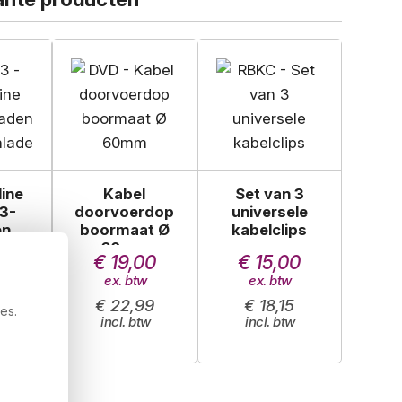
line
Kabel
Set van 3
 3-
doorvoerdop
universele
en
boormaat Ø
kabelclips
ade
60mm
00
€ 19,00
€ 15,00
09
€ 22,99
€ 18,15
es.