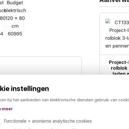
Project-
rolblok
laden 
pennenl
€ 229,
ciet
ie instellingen
cm (tweetraps)
€ 277,
ken bij het aanbieden van elektronische diensten gebruik van cooki
n meer
Functionele + anonieme analytische cookies