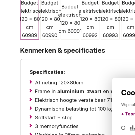
Kenmerken & specificaties
Specificaties:
Afmeting 120x80cm
Frame in
aluminium
,
zwart
en
wit
,
antra
Cook
Elektrisch hoogte verstelbaar 71,5-117,5
Wij ma
Dynamische belasting tot 100 kg
+ Too
Softstart + stop
3 memoryfuncties
Werkblad in 25mm melamine