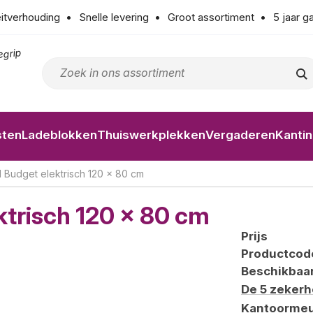
eitverhouding
Snelle levering
Groot assortiment
5 jaar g
egrip
sten
Ladeblokken
Thuiswerkplekken
Vergaderen
Kanti
el Budget elektrisch 120 x 80 cm
ktrisch 120 x 80 cm
Prijs
Productcod
Beschikbaa
De 5 zeker
Kantoormeu