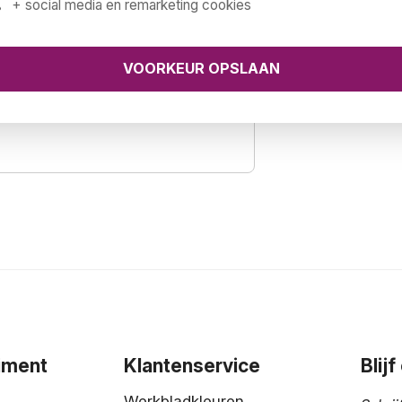
+ social media en remarketing cookies
m
ad leverbaar
iment
Klantenservice
Blij
Werkbladkleuren