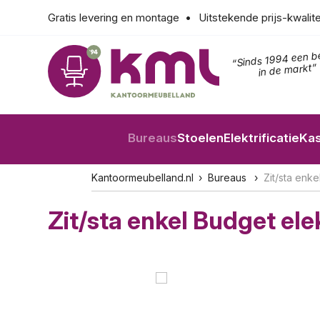
Gratis levering en montage
Uitstekende prijs-kwalit
“Sinds 1994 een b
in de markt”
Bureaus
Stoelen
Elektrificatie
Ka
Kantoormeubelland.nl
Bureaus
Zit/sta enk
Zit/sta enkel Budget ele