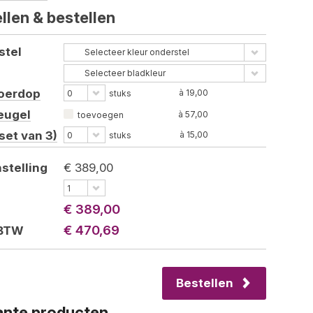
llen &
bestellen
stel
Selecteer kleur onderstel
Selecteer bladkleur
oerdop
à 19,00
0
stuks
eugel
à 57,00
toevoegen
set van 3)
à 15,00
0
stuks
stelling
€ 389,00
1
€ 389,00
€ 470,69
 BTW
Bestellen
nte producten