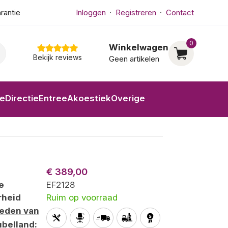
arantie
Inloggen
Registreren
Contact
0
Winkelwagen
Bekijk reviews
Geen artikelen
ne
Directie
Entree
Akoestiek
Overige
€ 389,00
e
EF2128
rheid
Ruim op voorraad
heden van
belland
: