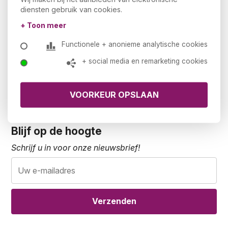
diensten gebruik van cookies.
Ons assortiment
+ Toon meer
Voorraad
Downloads
Functionele + anonieme analytische cookies
NEN-EN 1335 en NPR 1813
+ social media en remarketing cookies
Klantenservice
Werkbladkleuren
Veelgestelde vragen
Contact
Retour- en teruggavebeleid
Blijf op de hoogte
Schrijf u in voor onze nieuwsbrief!