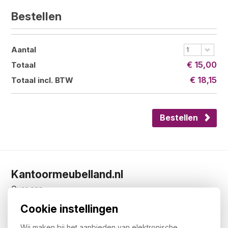
Bestellen
Aantal
1
€ 15,00
Totaal
€ 18,15
Totaal incl. BTW
Bestellen
Kantoormeubelland.nl
Over ons
Showroom
Cookie instellingen
De 5 zekerheden van Kantoormeubelland
Privacy statement
Wij maken bij het aanbieden van elektronische