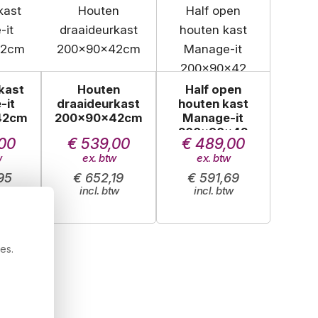
kast
Houten
Half open
-it
draaideurkast
houten kast
42cm
200x90x42cm
Manage-it
200x90x42
00
€ 539,00
€ 489,00
95
€ 652,19
€ 591,69
es.