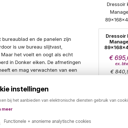
Dressoir 
t bureaublad en de panelen zijn
Manage
oor is uw bureau slijtvast,
89x168x
Maar het voelt en oogt als echt
€ 695,
voerd in Donker eiken. De afmetingen
g heeft en mag verwachten van een
€ 840,
met ladeblok en zoals u van
age op locatie.
ie instellingen
ken bij het aanbieden van elektronische diensten gebruik van cooki
n meer
Functionele + anonieme analytische cookies