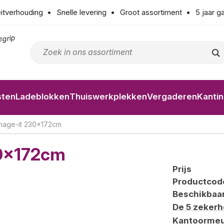
eitverhouding
Snelle levering
Groot assortiment
5 jaar g
egrip
sten
Ladeblokken
Thuiswerkplekken
Vergaderen
Kanti
nage-it 230x172cm
30x172cm
Prijs
Productcod
Beschikbaa
De 5 zeker
Kantoormeu