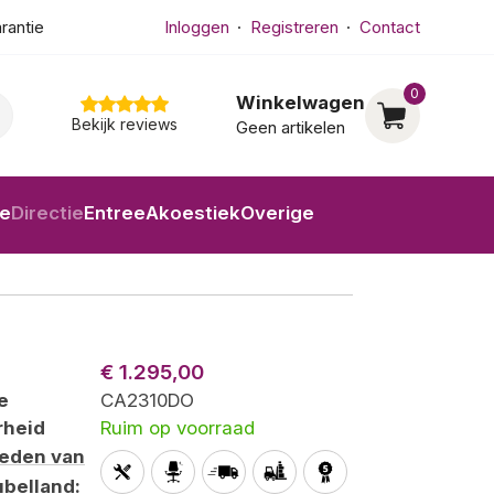
arantie
Inloggen
Registreren
Contact
0
Winkelwagen
Bekijk reviews
Geen artikelen
ne
Directie
Entree
Akoestiek
Overige
€ 1.295,00
e
CA2310DO
rheid
Ruim op voorraad
heden van
belland
: