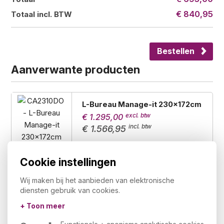
€ 840,95
Totaal incl. BTW
Bestellen
Aanverwante producten
L-Bureau Manage-it 230x172cm
€ 1.295,00
€ 1.566,95
Houten draaideurkast
Cookie instellingen
200x90x42cm
€ 539,00
Wij maken bij het aanbieden van elektronische
€ 652,19
diensten gebruik van cookies.
+ Toon meer
Half open houten kast Manage-