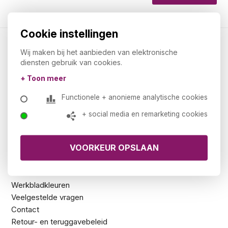
Cookie instellingen
Kantoormeubelland.nl
Wij maken bij het aanbieden van elektronische
diensten gebruik van cookies.
Over ons
+ Toon meer
Showroom
De 5 zekerheden van Kantoormeubelland
Functionele + anonieme analytische cookies
Privacy statement
+ social media en remarketing cookies
Ons assortiment
Voorraad
Downloads
NEN-EN 1335 en NPR 1813
Klantenservice
Werkbladkleuren
Veelgestelde vragen
Contact
Retour- en teruggavebeleid