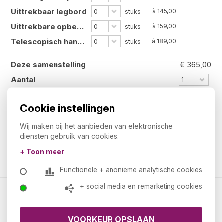
Uittrekbaar legbord
à 145,00
0
stuks
Uittrekbare opberglade
à 159,00
0
stuks
Telescopisch hangmappenframe
à 189,00
0
stuks
Deze samenstelling
€ 365,00
Aantal
1
€ 365,00
Totaal
Cookie instellingen
€ 441,65
Totaal incl. BTW
Wij maken bij het aanbieden van elektronische
diensten gebruik van cookies.
Bestellen
+ Toon meer
Functionele + anonieme analytische cookies
+ social media en remarketing cookies
Kantoormeubelland.nl
Over ons