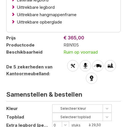
Uittrekbare legbord
Uittrekbare hangmappenframe
Uittrekbare opberglade
€ 365,00
Prijs
Productcode
RBN105
Beschikbaarheid
Ruim op voorraad
De 5 zekerheden van
Kantoormeubelland
:
Samenstellen &
bestellen
Kleur
Selecteer kleur
Topblad
Selecteer topblad
Extra legbord (per kast)
à 29,50
0
stuks