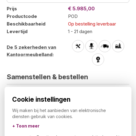
€ 5.985,00
Prijs
Productcode
POD
Beschikbaarheid
Op bestelling leverbaar
Levertijd
1 - 21 dagen
De 5 zekerheden van
Kantoormeubelland
:
Samenstellen &
bestellen
Selecteer
Cookie instellingen
Deze samenstelling
€ 5985,00
Wij maken bij het aanbieden van elektronische
Aantal
1
diensten gebruik van cookies.
€ 5985,00
Totaal
+ Toon meer
€ 7241,85
Totaal incl. BTW