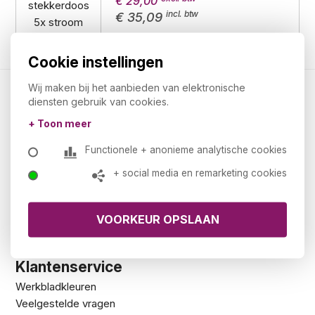
€ 29,00
€ 35,09
Cookie instellingen
Wij maken bij het aanbieden van elektronische
Kantoormeubelland.nl
diensten gebruik van cookies.
Over ons
+ Toon meer
Showroom
Functionele + anonieme analytische cookies
De 5 zekerheden van Kantoormeubelland
Privacy statement
+ social media en remarketing cookies
Ons assortiment
Voorraad
Downloads
NEN-EN 1335 en NPR 1813
Klantenservice
Werkbladkleuren
Veelgestelde vragen