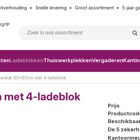
eitverhouding
Snelle levering
Groot assortiment
5 jaar g
egrip
sten
Ladeblokken
Thuiswerkplekken
Vergaderen
Kanti
wstuk 80x60cm met 4-ladeblok
met 4-ladeblok
Prijs
Productcod
Beschikbaa
De 5 zeker
Kantoormeu