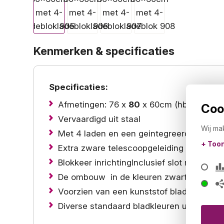
Kenmerken & specificaties
Specificaties:
Afmetingen: 76 x
80
x 60cm (hbd)
Cook
Vervaardigd uit staal
Wij ma
Met 4 laden en een geintegreerde penne
+ Too
Extra zware telescoopgeleiding
Blokkeer inrichtingInclusief slot met 2 sle
De ombouw in de kleuren zwart, wit, ant
Voorzien van een kunststof blad met PVC
Diverse standaard bladkleuren uit voorra