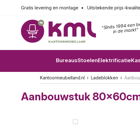
Gratis levering en montage
Uitstekende prijs-kwalit
“Sinds 1994 een b
in de markt”
Bureaus
Stoelen
Elektrificatie
Ka
Kantoormeubelland.nl
Ladeblokken
Aanbou
Aanbouwstuk 80x60cm 