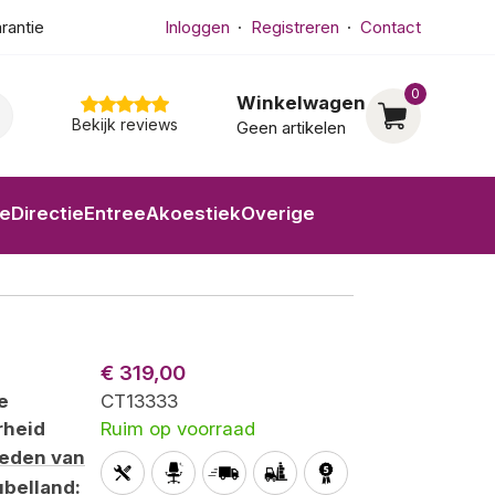
arantie
Inloggen
Registreren
Contact
0
Winkelwagen
Bekijk reviews
Geen artikelen
ne
Directie
Entree
Akoestiek
Overige
€ 319,00
e
CT13333
rheid
Ruim op voorraad
heden van
belland
: