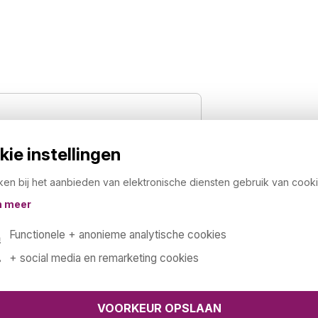
ie instellingen
ken bij het aanbieden van elektronische diensten gebruik van cooki
nlade
n meer
utels
Functionele + anonieme analytische cookies
raciet of aluminium
+ social media en remarketing cookies
 stootrand (80cm breed)
ad leverbaar