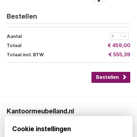
Bestellen
Aantal
1
€ 459,00
Totaal
€ 555,39
Totaal incl. BTW
Bestellen
Kantoormeubelland.nl
Over ons
Showroom
Cookie instellingen
De 5 zekerheden van Kantoormeubelland