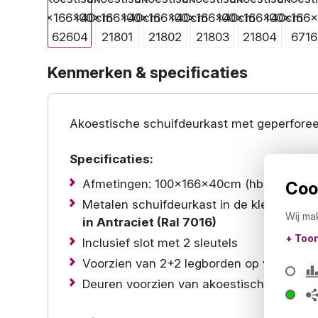
Kenmerken & specificaties
Akoestische schuifdeurkast met geperforee
Specificaties:
Afmetingen: 100x166x40cm (hbd)
Cook
Metalen schuifdeurkast in de kleur
Zwart
Wij ma
in
Antraciet
(Ral 7016)
+ Too
Inclusief slot met 2 sleutels
Voorzien van 2+2 legborden op vaste hoog
Deuren voorzien van akoestische foam