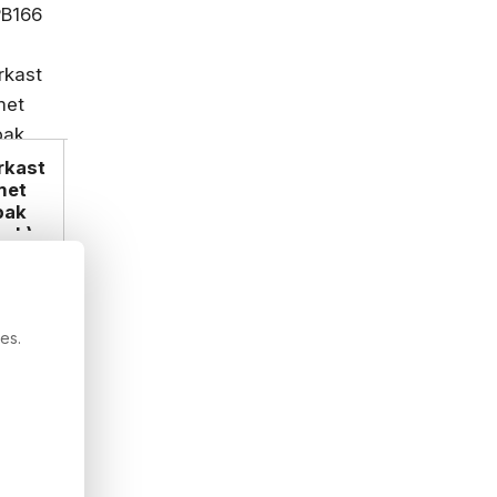
rkast
met
bak
sch)
00
,88
es.