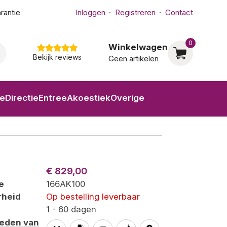
arantie
Inloggen
Registreren
Contact
0
Winkelwagen
Bekijk reviews
Geen artikelen
ne
Directie
Entree
Akoestiek
Overige
€ 829,00
e
166AK100
rheid
Op bestelling leverbaar
1 - 60 dagen
heden van