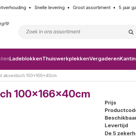
eitverhouding
Snelle levering
Groot assortiment
5 jaar g
egrip
sten
Ladeblokken
Thuiswerkplekken
Vergaderen
Kanti
st akoestisch 100x166x40cm
isch 100x166x40cm
Prijs
Productcod
Beschikbaa
Levertijd
De 5 zeker