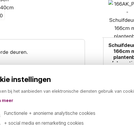
Schuifdeu
166cm 
rde deuren.
planten
(akoesti
€ 928,
ie instellingen
€ 1.122
(Ral 9005),
Wit
(Ral 9003) en
ken bij het aanbieden van elektronische diensten gebruik van cooki
n meer
te (2x rechts en 2x links)
Functionele + anonieme analytische cookies
+ social media en remarketing cookies