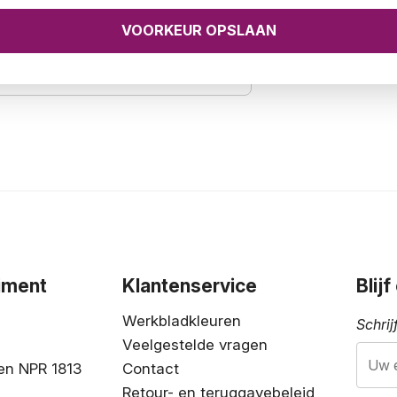
leuren
iment
Klantenservice
Blij
Werkbladkleuren
Schrij
Veelgestelde vragen
en NPR 1813
Contact
Retour- en teruggavebeleid