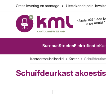
Gratis levering en montage
Uitstekende prijs-kwalit
“Sinds 1994 een b
in de markt”
Bureaus
Stoelen
Elektrificatie
Ka
Kantoormeubelland.nl
Kasten
Schuifdeurka
Schuifdeurkast akoest